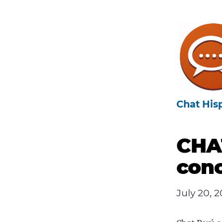
Chat Hisp
CHAT
cono
July 20, 