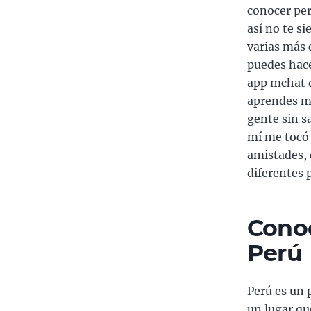
conocer per
así no te s
varias más
puedes hace
app mchat d
aprendes m
gente sin s
mí me tocó 
amistades,
diferentes 
Conoc
Perú
Perú es un 
un lugar que