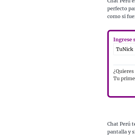
Chat Perú es
perfecto pa
como si fue
Ingrese 
¿Quieres
Tu primer
Chat Perú t
pantalla y 