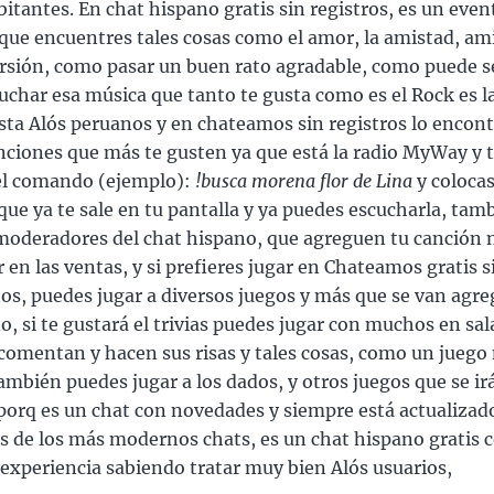
itantes. En chat hispano gratis sin registros, es un eve
 que encuentres tales cosas como el amor, la amistad, am
sión, como pasar un buen rato agradable, como puede se
scuchar esa música que tanto te gusta como es el Rock es 
ta Alós peruanos y en chateamos sin registros lo encont
nciones que más te gusten ya que está la radio MyWay y 
el comando (ejemplo):
!busca morena flor de Lina
y coloca
que ya te sale en tu pantalla y ya puedes escucharla, ta
 moderadores del chat hispano, que agreguen tu canción 
r en las ventas, y si prefieres jugar en Chateamos gratis s
os, puedes jugar a diversos juegos y más que se van agre
o, si te gustará el trivias puedes jugar con muchos en sal
 comentan y hacen sus risas y tales cosas, como un jueg
también puedes jugar a los dados, y otros juegos que se ir
orq es un chat con novedades y siempre está actualizado
s de los más modernos chats, es un chat hispano gratis 
xperiencia sabiendo tratar muy bien Alós usuarios,