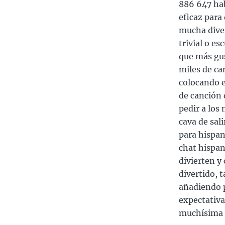
886 647 hab
eficaz para
mucha diver
trivial o e
que más gus
miles de ca
colocando 
de canción 
pedir a los
cava de sali
para hispan
chat hispan
divierten y
divertido, 
añadiendo p
expectativa
muchísima e