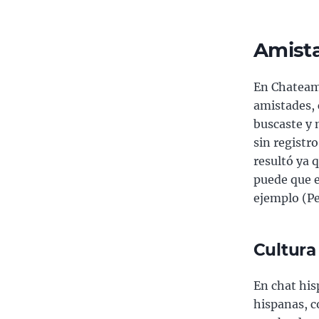
Amista
En Chateamo
amistades, 
buscaste y 
sin registr
resultó ya q
puede que 
ejemplo (Pe
Cultura
En chat his
hispanas, c