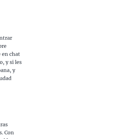
ntrar
pre
e en chat
 y si les
pana, y
iudad
uras
s. Con