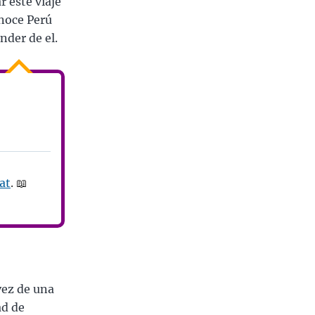
r este viaje
onoce Perú
nder de el.
at
. 📖
vez de una
ad de