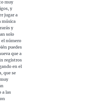
nto muy
igos, y
r jugar a
la música
rarás y
tan solo
s el número
mbién puedes
nueva que a
in registros
gando en el
a, que se
o muy
án
 a las
con