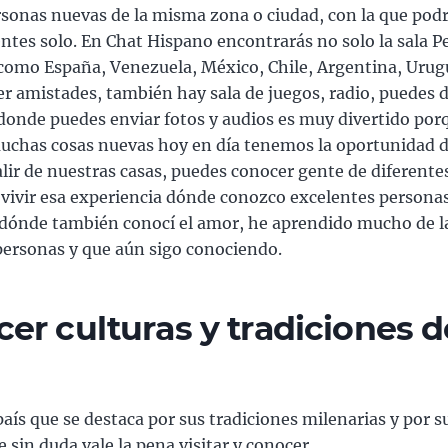
sonas nuevas de la misma zona o ciudad, con la que podr
ientes solo. En Chat Hispano encontrarás no solo la sala P
 como España, Venezuela, México, Chile, Argentina, Uru
r amistades, también hay sala de juegos, radio, puedes d
onde puedes enviar fotos y audios es muy divertido por
uchas cosas nuevas hoy en día tenemos la oportunidad 
alir de nuestras casas, puedes conocer gente de diferente
vivir esa experiencia dónde conozco excelentes persona
 dónde también conocí el amor, he aprendido mucho de l
personas y que aún sigo conociendo.
er culturas y tradiciones d
país que se destaca por sus tradiciones milenarias y por s
 sin duda vale la pena visitar y conocer.