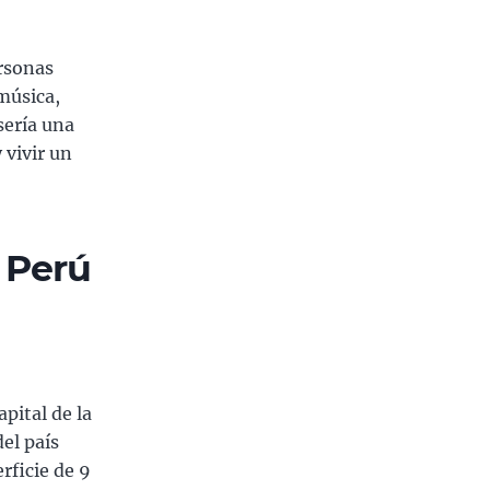
rsonas
música,
sería una
 vivir un
s Perú
pital de la
del país
rficie de 9