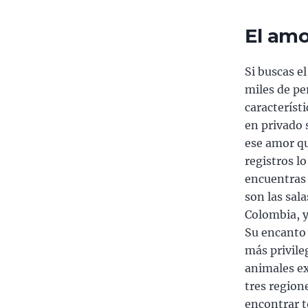
El am
Si buscas e
miles de pe
característ
en privado 
ese amor qu
registros l
encuentras 
son las sal
Colombia, y
Su encanto 
más privile
animales ex
tres region
encontrar t