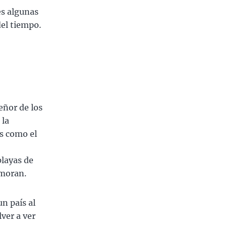
es algunas
el tiempo.
eñor de los
 la
es como el
playas de
amoran.
n país al
lver a ver