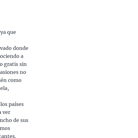
 ya que
rivado donde
nociendo a
 gratis sin
casiones no
bién como
ela,
los países
a ver
ancho de sus
demos
tantes.