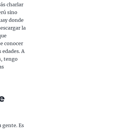
ás charlar
erú sino
guay donde
escargar la
que
de conocer
s edades. A
s, tengo
as
e
u gente. Es